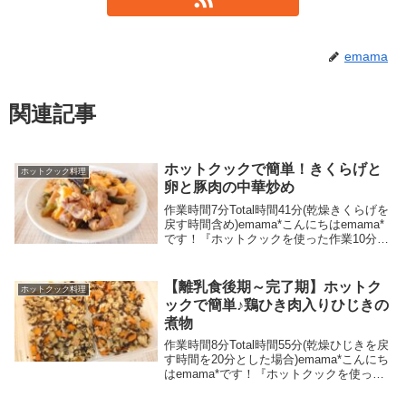
emama
関連記事
ホットクックで簡単！きくらげと
ホットクック料理
卵と豚肉の中華炒め
作業時間7分Total時間41分(乾燥きくらげを
戻す時間含め)emama*こんにちはemama*
です！『ホットクックを使った作業10分以
内で簡単にできる料理』をメインに、時短
グッズや時短スキルを活用して家事負担を
軽減し、ラクちんゆるゆるらい...
【離乳食後期～完了期】ホットク
ホットクック料理
ックで簡単♪鶏ひき肉入りひじきの
煮物
作業時間8分Total時間55分(乾燥ひじきを戻
す時間を20分とした場合)emama*こんにち
はemama*です！『ホットクックを使った
作業10分以内で簡単にできる料理』をメイ
ンに、時短グッズや時短スキルを活用して