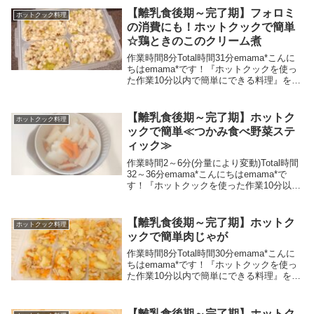
家事負担を軽減し、ラクちん...
【離乳食後期～完了期】フォロミ
ホットクック料理
の消費にも！ホットクックで簡単
☆鶏ときのこのクリーム煮
作業時間8分Total時間31分emama*こんに
ちはemama*です！『ホットクックを使っ
た作業10分以内で簡単にできる料理』をメ
インに、時短グッズや時短スキルを活用し
て家事負担を軽減し、ラクちんゆるゆるら
いふを目指しているワーママです♪...
【離乳食後期～完了期】ホットク
ホットクック料理
ックで簡単≪つかみ食べ野菜ステ
ィック≫
作業時間2～6分(分量により変動)Total時間
32～36分emama*こんにちはemama*で
す！『ホットクックを使った作業10分以内
で簡単にできる料理』をメインに、時短グ
ッズや時短スキルを活用して家事負担を軽
減し、ラクちんゆるゆるらいふ...
【離乳食後期～完了期】ホットク
ホットクック料理
ックで簡単肉じゃが
作業時間8分Total時間30分emama*こんに
ちはemama*です！『ホットクックを使っ
た作業10分以内で簡単にできる料理』をメ
インに、時短グッズや時短スキルを活用し
て家事負担を軽減し、ラクちんゆるゆるら
いふを目指しているワーママです♪...
【離乳食後期～完了期】ホットク