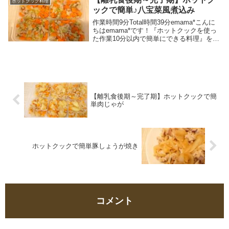
ホットクック料理
ックで簡単♪八宝菜風煮込み
作業時間9分Total時間39分emama*こんに
ちはemama*です！『ホットクックを使っ
た作業10分以内で簡単にできる料理』をメ
インに、時短グッズや時短スキルを活用し
て家事負担を軽減し、ラクちんゆるゆるら
いふを目指しているワーママです♪...
【離乳食後期～完了期】ホットクックで簡
単肉じゃが
ホットクックで簡単豚しょうが焼き
コメント