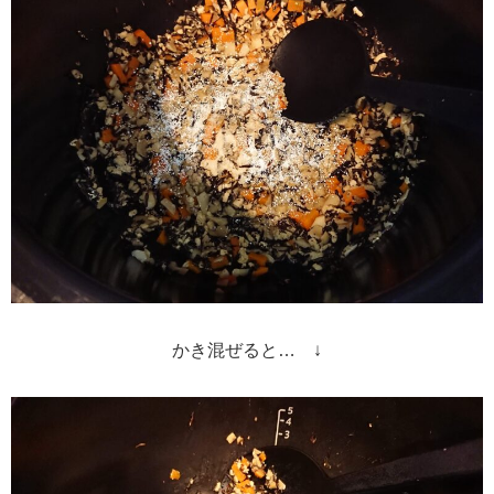
かき混ぜると… ↓