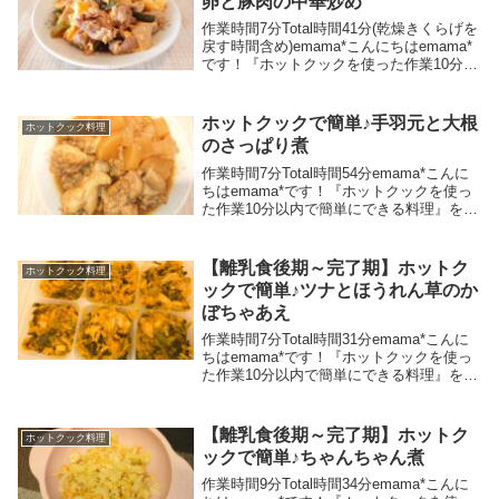
卵と豚肉の中華炒め
作業時間7分Total時間41分(乾燥きくらげを
戻す時間含め)emama*こんにちはemama*
です！『ホットクックを使った作業10分以
内で簡単にできる料理』をメインに、時短
グッズや時短スキルを活用して家事負担を
軽減し、ラクちんゆるゆるらい...
ホットクックで簡単♪手羽元と大根
ホットクック料理
のさっぱり煮
作業時間7分Total時間54分emama*こんに
ちはemama*です！『ホットクックを使っ
た作業10分以内で簡単にできる料理』をメ
インに、時短グッズや時短スキルを活用し
て家事負担を軽減し、ラクちんゆるゆるら
いふを目指しているワーママです♪...
【離乳食後期～完了期】ホットク
ホットクック料理
ックで簡単♪ツナとほうれん草のか
ぼちゃあえ
作業時間7分Total時間31分emama*こんに
ちはemama*です！『ホットクックを使っ
た作業10分以内で簡単にできる料理』をメ
インに、時短グッズや時短スキルを活用し
て家事負担を軽減し、ラクちんゆるゆるら
いふを目指しているワーママです♪...
【離乳食後期～完了期】ホットク
ホットクック料理
ックで簡単♪ちゃんちゃん煮
作業時間9分Total時間34分emama*こんに