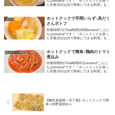
ちはemama*です！『ホットクックを使っ
た作業10分以内で簡単にできる料理』をメ
インに、時短グッズや時短スキルを活用し
て家事負担を軽減し、ラクちんゆるゆるら
いふを目指しているワーママです♪...
ホットクックで手間いらず♪具だく
スープ
さんポトフ
作業時間7分Total時間1時間emama*こんに
ちはemama*です！『ホットクックを使っ
た作業10分以内で簡単にできる料理』をメ
インに、時短グッズや時短スキルを活用し
て家事負担を軽減し、ラクちんゆるゆるら
いふを目指しているワーママです♪...
ホットクックで簡単♪鶏肉のトマト
ホットクック料理
煮込み
作業時間8分Total時間42分emama*こんに
ちはemama*です！『ホットクックを使っ
た作業10分以内で簡単にできる料理』をメ
インに、時短グッズや時短スキルを活用し
て家事負担を軽減し、ラクちんゆるゆるら
いふを目指しているワーママです♪...
【離乳食後期～完了期】ホットクックで簡
単≪肉野菜炒め≫