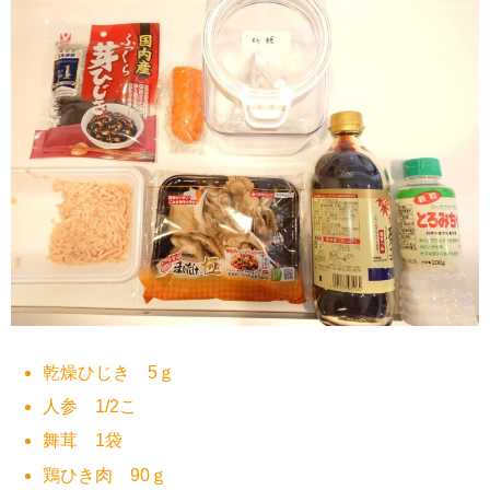
乾燥ひじき 5ｇ
人参 1/2こ
舞茸 1袋
鶏ひき肉 90ｇ